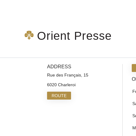
Orient Presse
ADDRESS
Rue des Français, 15
O
6020 Charleroi
F
ROUTE
S
S
M