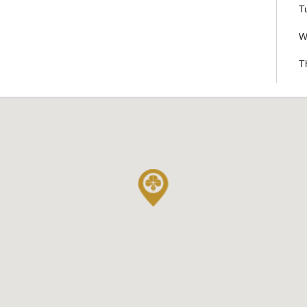
T
W
T