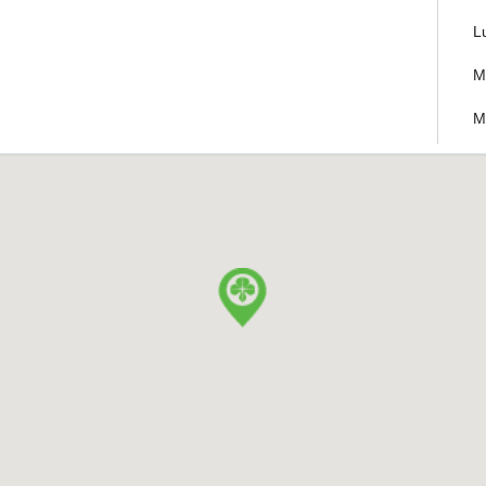
L
M
M