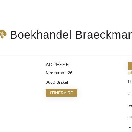
Boekhandel Braeckma
ADRESSE
i
Neerstraat, 26
H
9660 Brakel
ITINÉRAIRE
J
V
S
D