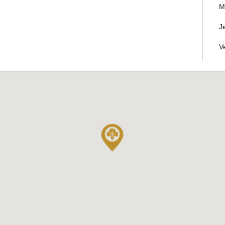
M
J
V