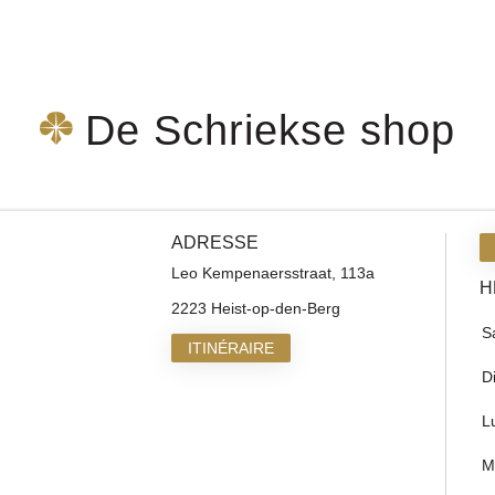
De Schriekse shop
ADRESSE
Leo Kempenaersstraat, 113a
H
2223 Heist-op-den-Berg
S
ITINÉRAIRE
D
L
M