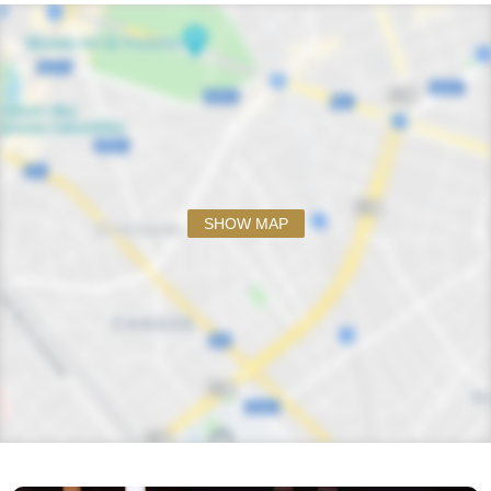
SHOW MAP