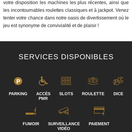
votre disposition les machines les plus récentes, ainsi que
les incontournables roulettes classiques et à jackpot. Venez
tenter votre chance dans notre oasis de divertissement où le
jeu est synonyme de convivialité et de plaisir !
SERVICES DISPONIBLES
PARKING
ACCÈS
SLOTS
ROULETTE
DICE
PMR
FUMOIR
SURVEILLANCE
PAIEMENT
VIDÉO