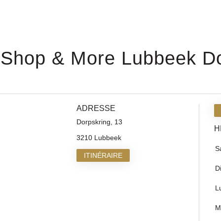
 Shop & More Lubbeek Do
ADRESSE
Dorpskring, 13
H
3210 Lubbeek
S
ITINÉRAIRE
D
L
M