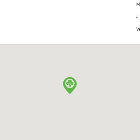
M
J
V