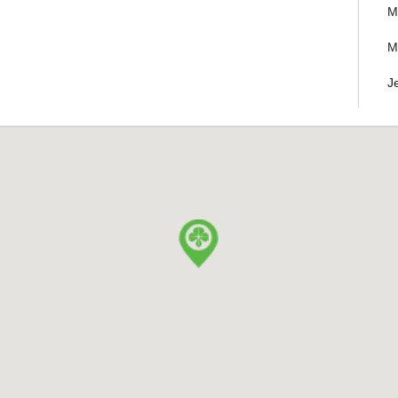
M
M
J