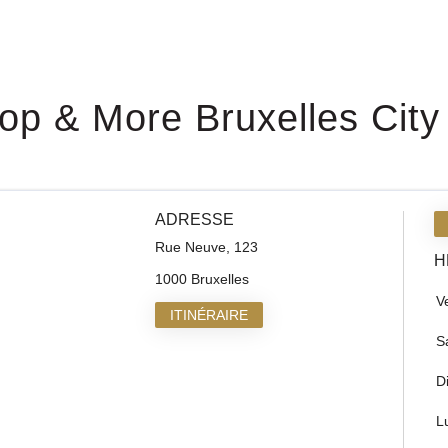
op & More Bruxelles City
ADRESSE
Rue Neuve, 123
H
1000 Bruxelles
V
ITINÉRAIRE
S
D
L