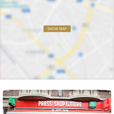
SHOW MAP