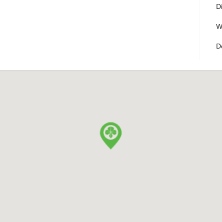
D
W
D