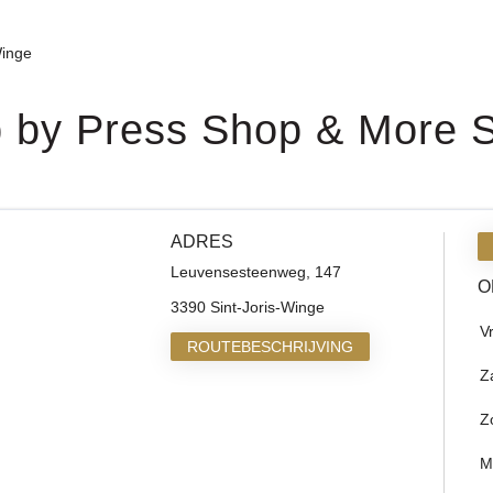
Winge
p by Press Shop & More S
ADRES
Leuvensesteenweg, 147
O
3390 Sint-Joris-Winge
V
ROUTEBESCHRIJVING
Z
Z
M