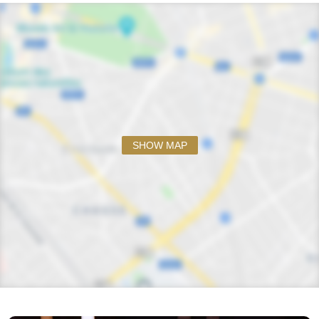
SHOW MAP