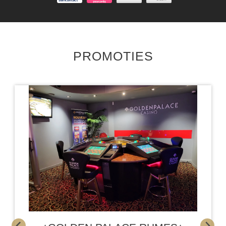
PROMOTIES