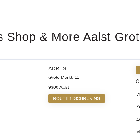
s Shop & More Aalst Grot
ADRES
Grote Markt, 11
O
9300 Aalst
V
ROUTEBESCHRIJVING
Z
Z
M