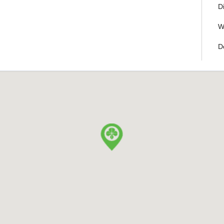
D
W
D